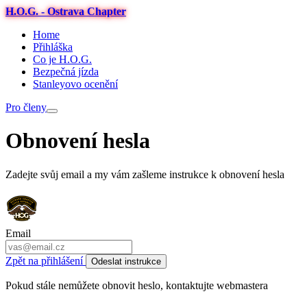
H.O.G. - Ostrava Chapter
Home
Přihláška
Co je H.O.G.
Bezpečná jízda
Stanleyovo ocenění
Pro členy
Obnovení hesla
Zadejte svůj email a my vám zašleme instrukce k obnovení hesla
Email
Zpět na přihlášení
Odeslat instrukce
Pokud stále nemůžete obnovit heslo, kontaktujte webmastera