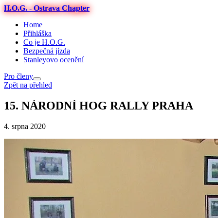
H.O.G. - Ostrava Chapter
Home
Přihláška
Co je H.O.G.
Bezpečná jízda
Stanleyovo ocenění
Pro členy
Zpět na přehled
15. NÁRODNÍ HOG RALLY PRAHA
4. srpna 2020