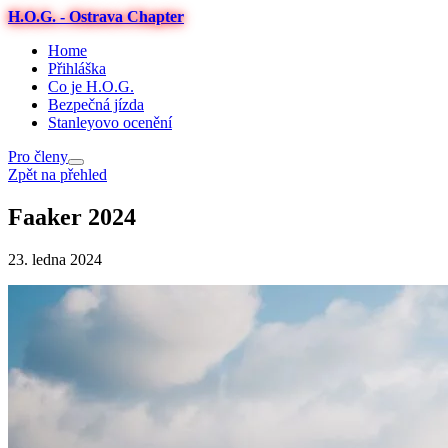
H.O.G. - Ostrava Chapter
Home
Přihláška
Co je H.O.G.
Bezpečná jízda
Stanleyovo ocenění
Pro členy
Zpět na přehled
Faaker 2024
23. ledna 2024