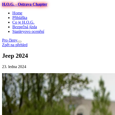
H.O.G. - Ostrava Chapter
Home
Přihláška
Co je H.O.G.
Bezpečná jízda
Stanleyovo ocenění
Pro členy
Zpět na přehled
Jeep 2024
23. ledna 2024